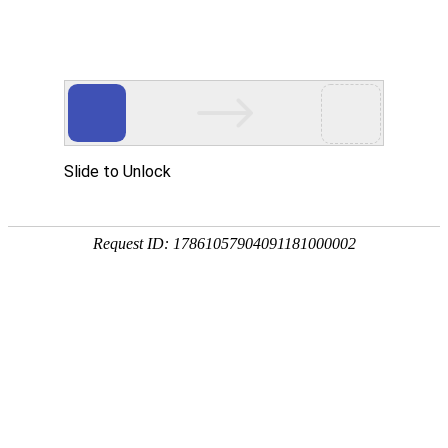
更新时间:2026-04-10
首页
功率放大器
声纳测试有哪些
01:24:29
ATA-2082高压
ATA-3090C功
ATA-4315C高压
ATA-L8水声功
产品
放大器
率放大器
功率放大器
率放大器
声纳测试有哪些
为您查找到“声纳测试有哪些”相关内容
k8凯发(中国)天生赢家·一触即发公司（k8）提供的“声纳测试有
哪些”等放大仪器具有高精度、高稳定性、高可靠性等特点,满足
您的电子测试实验需求。