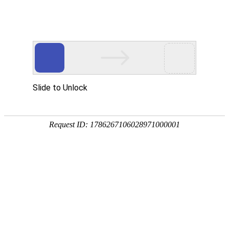
更新时间:2026-04-10 01:24:50
首页
功率放大器
机器人
ATA-2082高压
ATA-3090C功
ATA-4315C高压
ATA-L8水声功
产品
放大器
率放大器
功率放大器
率放大器
机器人
为您查找到“机器人”相关内容
k8凯发(中国)天生赢家·一触即发公司（k8）提供的“机器人”等
放大仪器具有高精度、高稳定性、高可靠性等特点,满足您的电
子测试实验需求。