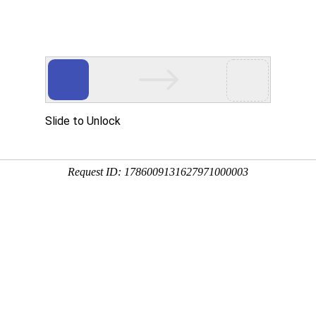
案
心
心
发